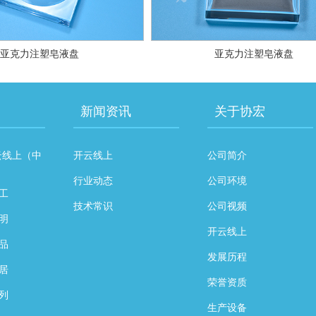
亚克力注塑皂液盘
亚克力注塑皂液盘
新闻资讯
关于协宏
云线上（中
开云线上
公司简介
行业动态
公司环境
工
技术常识
公司视频
明
开云线上
品
发展历程
居
荣誉资质
列
生产设备