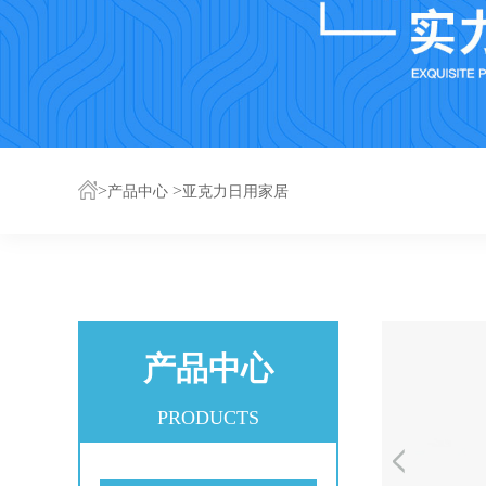
>
>
产品中心
亚克力日用家居
产品中心
PRODUCTS