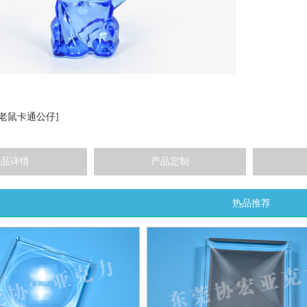
力老鼠卡通公仔]
产品详情
产品定制
热品推荐