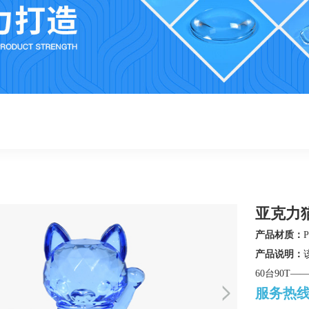
亚克力
产品材质：
产品说明：
60台90T
服务热线：