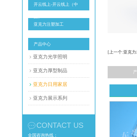
开云线上-开云线上（中
国）
亚克力注塑加工
产品中心
[上一个:亚克
亚克力光学照明
亚克力厚型制品
亚克力日用家居
亚克力展示系列
CONTACT US
全国咨询热线：