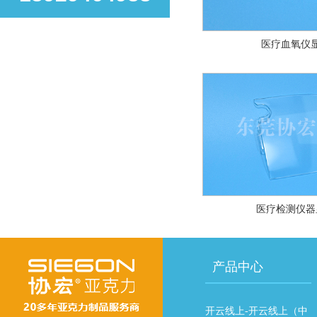
医疗血氧仪
医疗检测仪器
产品中心
开云线上-开云线上（中