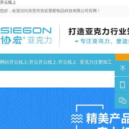
开云线上
您好，欢迎访问东莞市协宏塑胶制品科技有限公司官网！
网站开云线上-开云
开云线上-开云线上
亚克力注塑加工
产
线上（中国）
（中国）