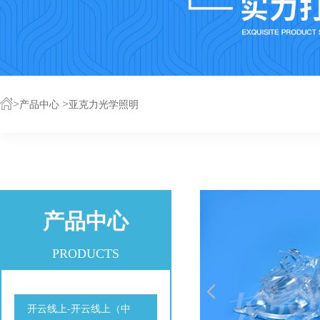
>
>
产品中心
亚克力光学照明
产品中心
PRODUCTS
开云线上-开云线上（中